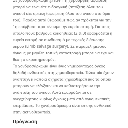
Σε χονδροσάρκωμα grade 1 η χειρουργική αφαίρεση
μπορεί να είναι είτε ενδοογκική (απόξεση όλου του
όγκου) είτε οριακή (αφαίρεση όλου του όγκου στα όρια
του). Παρόλα αυτά θεωρούμε πως αν πρόκειται για την
1η επέμβαση προτείνουμε την ευρεία εκτομή. Για τους
υπόλοιπους βαθμούς κακοήθειας (2 & 3) εφαρμόζεται η
ευρεία εκτομή σε συνδυασμό με τεχνικές διάσωσης
άκρου (Limb salvage surgery). Σε παραμελημένους
όγκους με μεγάλη τοπική καταστροφή μπορεί να έχει και
θέση ο ακρωτηριασμός.
Το χονδροσάρκωμα είναι ένας χημειοάντοχος όγκος
δηλαδή ανθεκτικός στη χημειοθεραπεία. Τελευταία έχουν
αναπτυχθεί κάποια σχήματα χημειοθεραπείας τα οποία
μπορούν να ελέγξουν και να καθυστερήσουν την
ανάπτυξη του όγκου. Αυτά εφαρμόζονται σε
ανεγχείρητους κυρίως όγκους μετά από ογκομειωτικές
επεμβάσεις. Το χονδροσάρκωμα είναι επίσης ανθεκτικό
στην ακτινοθεραπεία.
Πρόγνωση