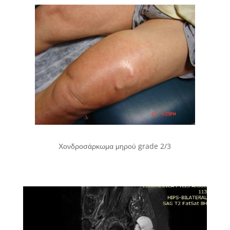
Χονδροσάρκωμα μηρού grade 2/3