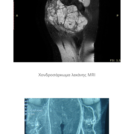
Χονδροσάρκωμα λεκάνης MRI