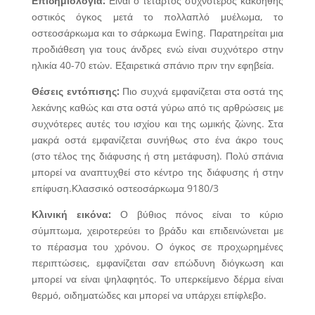
Επιδημιολογία:
Είναι ο τέταρτος συχνότερος κακοήθης
οστικός όγκος μετά το πολλαπλό μυέλωμα, το
οστεοσάρκωμα και το σάρκωμα Ewing. Παρατηρείται μια
προδιάθεση για τους άνδρες ενώ είναι συχνότερο στην
ηλικία 40-70 ετών. Εξαιρετικά σπάνιο πριν την εφηβεία.
Θέσεις εντόπισης:
Πιο συχνά εμφανίζεται στα οστά της
λεκάνης καθώς και στα οστά γύρω από τις αρθρώσεις με
συχνότερες αυτές του ισχίου και της ωμικής ζώνης. Στα
μακρά οστά εμφανίζεται συνήθως στο ένα άκρο τους
(στο τέλος της διάφυσης ή στη μετάφυση). Πολύ σπάνια
μπορεί να αναπτυχθεί στο κέντρο της διάφυσης ή στην
επίφυση.Κλασσικό οστεοσάρκωμα 9180/3
Κλινική εικόνα:
Ο βύθιος πόνος είναι το κύριο
σύμπτωμα, χειροτερεύει το βράδυ και επιδεινώνεται με
το πέρασμα του χρόνου. Ο όγκος σε προχωρημένες
περιπτώσεις, εμφανίζεται σαν επώδυνη διόγκωση και
μπορεί να είναι ψηλαφητός. Το υπερκείμενο δέρμα είναι
θερμό, οιδηματώδες και μπορεί να υπάρχει επίφλεβο.