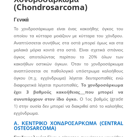
(Chondrosarcoma)
Γενικά
Το χονδροσάρκωμα είναι ένας κακοήθης όγκος του
οποίου τα κύτταρα μοιάζουν με κύτταρα του χόνδρου.
Αναπτύσσεται συνήθως στα οστά μπορεί όμως και στα
μαλακά μόρια κοντά στα οστά. Είναι σχετικά σπάνιος
όγκος αποτελώντας περίπου το 20% όλων των
κακοήθων οστικών όγκων. Όταν το χονδροσάρκωμα
αναπτύσσεται σε παθολογικό υπόστρωμα καλοήθους
όγκου (π.χ. εγχόνδρωμα) λέγεται δευτεροπαθές ενώ
διαφορετικά λέγεται πρωτοπαθές.
Το χονδροσάρκωμα
έχει 3 βαθμούς κακοήθεια
ς
που μπορεί να
συνυπάρχουν στον ίδιο όγκο.
Ο 1ος βαθμός (grade
1) στην ουσία δεν μπορεί να διακριθεί από το καλοήθες
εγχόνδρωμα.
Α. ΚΕΝΤΡΙΚΟ ΧΟΝΔΡΟΣΑΡΚΩΜΑ (CENTRAL
OSTEOSARCOMA)