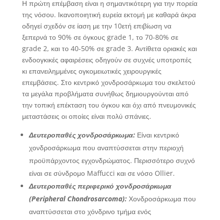
Η πρώτη επέμβαση είναι η σημαντικότερη για την πορεία
της νόσου. Ικανοποιητική ευρεία εκτομή με καθαρά άκρα
οδηγεί σχεδόν σε ίαση με την 10ετή επιβίωση να
ξεπερνά το 90% σε όγκους grade 1, το 70-80% σε
grade 2, και το 40-50% σε grade 3. Αντίθετα οριακές και
ενδοογκικές αφαιρέσεις οδηγούν σε συχνές υποτροπές
κι επανειλημμένες ογκομειωτικές χειρουργικές
επεμβάσεις. Στο κεντρικό χονδροσάρκωμα του σκελετού
τα μεγάλα προβλήματα συνήθως δημιουργούνται από
την τοπική επέκταση του όγκου και όχι από πνευμονικές
μεταστάσεις οι οποίες είναι πολύ σπάνιες.
Δευτεροπαθές χονδροσάρκωμα:
Είναι κεντρικό
χονδροσάρκωμα που αναπτύσσεται στην περιοχή
προϋπάρχοντος εγχονδρώματος. Περισσότερο συχνό
είναι σε σύνδρομο Maffucci και σε νόσο Ollier.
Δευτεροπαθές περιφερικό χονδροσάρκωμα
(Peripheral Chondrosarcoma):
Χονδροσάρκωμα που
αναπτύσσεται στο χόνδρινο τμήμα ενός